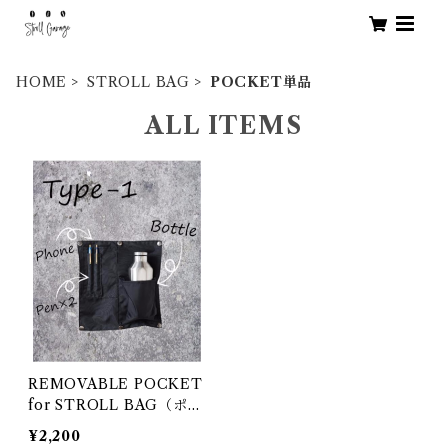
HOME
STROLL BAG
POCKET単品
ALL ITEMS
REMOVABLE POCKET
for STROLL BAG（ポケ
ット単品オプション）
¥2,200