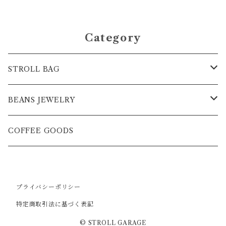
Category
STROLL BAG
BAG
BEANS JEWELRY
POCKET単品
NECKLESS
COFFEE GOODS
NECKLESS
BANGLE
プライバシーポリシー
CUSTOM CHARM
RING
特定商取引法に基づく表記
© STROLL GARAGE