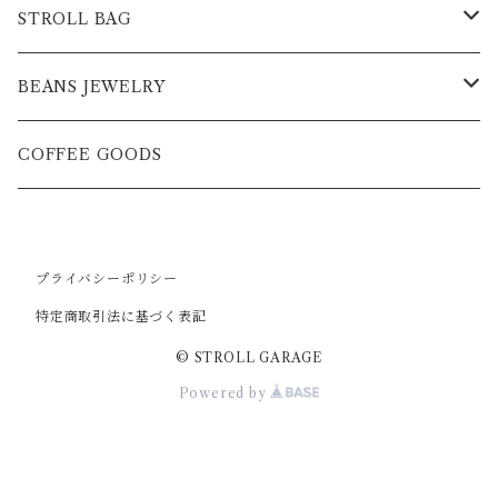
STROLL BAG
BAG
BEANS JEWELRY
POCKET単品
NECKLESS
COFFEE GOODS
NECKLESS
BANGLE
プライバシーポリシー
CUSTOM CHARM
RING
特定商取引法に基づく表記
© STROLL GARAGE
Powered by