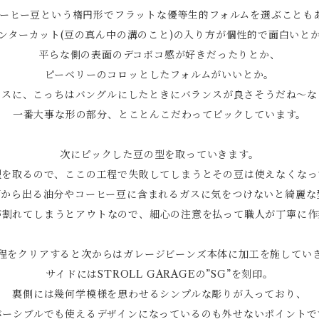
コーヒー豆という楕円形でフラットな優等生的フォルムを選ぶことも
ンターカット(豆の真ん中の溝のこと)の入り方が個性的で面白いと
平らな側の表面のデコボコ感が好きだったりとか、
ピーベリーのコロッとしたフォルムがいいとか。
レスに、こっちはバングルにしたときにバランスが良さそうだね～な
一番大事な形の部分、とことんこだわってピックしています。
次にピックした豆の型を取っていきます。
型を取るので、ここの工程で失敗してしまうとその豆は使えなくなっ
面から出る油分やコーヒー豆に含まれるガスに気をつけないと綺麗な
が割れてしまうとアウトなので、細心の注意を払って職人が丁寧に作
程をクリアすると次からはガレージビーンズ本体に加工を施してい
サイドにはSTROLL GARAGEの”SG”を刻印。
裏側には幾何学模様を思わせるシンプルな彫りが入っており、
バーシブルでも使えるデザインになっているのも外せないポイントで