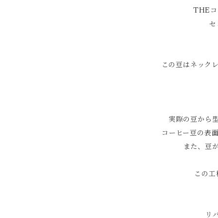
THE
セ
この豆はネック
実際の豆から
コーヒー豆の表
また、豆
この工
リ