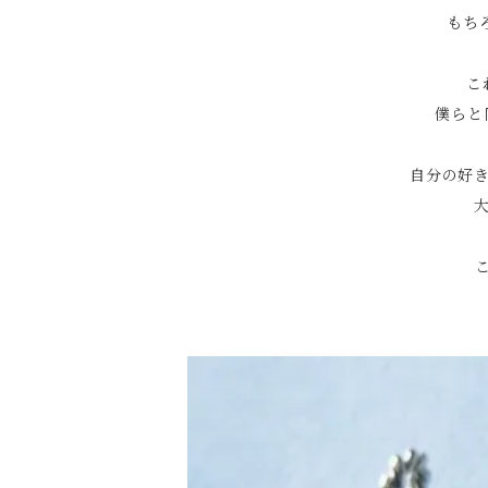
もち
こ
僕らと
自分の好