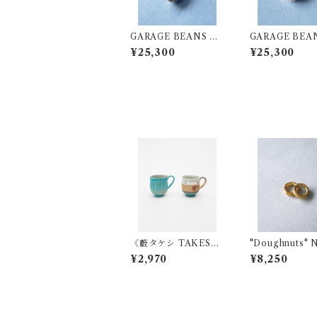
GARAGE BEANS N
GARAGE BEA
ECKLACE【COLO
ECKLACE【G
¥25,300
¥25,300
MBIA】SV925
MALA】SV92
《藪タケシ TAKESHI
"Doughnuts"
YABU》MUG CUP
LACE CUSTO
¥2,970
¥8,250
ARM