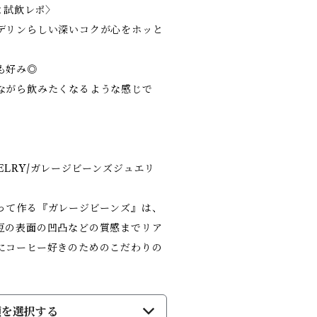
こと試飲レポ〉
デリンらしい深いコクが心をホッと
も好み◎
ながら飲みたくなるような感じで
EWELRY/ガレージビーンズジュエリ
って作る『ガレージビーンズ』は、
豆の表面の凹凸などの質感までリア
にコーヒー好きのためのこだわりの
類を選択する