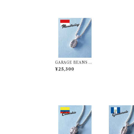
GARAGE BEANS N
ECKLACE【MAND
¥25,300
HELING】SV925