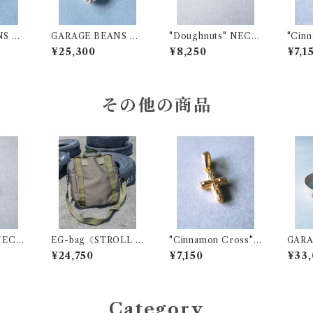
NS N
GARAGE BEANS N
"Doughnuts" NECK
"Cin
UATE
ECKLACE【KENY
LACE CUSTOM CH
NEC
¥25,300
¥8,250
¥7,1
5
A】SV925
ARM
OM 
その他の商品
 NECK
EG-bag《STROLL B
"Cinnamon Cross"
GARA
M CH
AG》
NECKLACE CUST
NGLE
¥24,750
¥7,150
¥33,
OM CHARM
Flat P
be a
Category