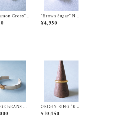
namon Cross"
"Brown Sugar" NEC
KLACE CUST
KLACE CUSTOM C
50
¥4,950
CHARM
HARM
GE BEANS BA
ORIGIN RING "KE
 Golden Bean
NYA" SV925 (K18Y
000
¥10,450
lain(Today will
Gプレーティング)
wesome)