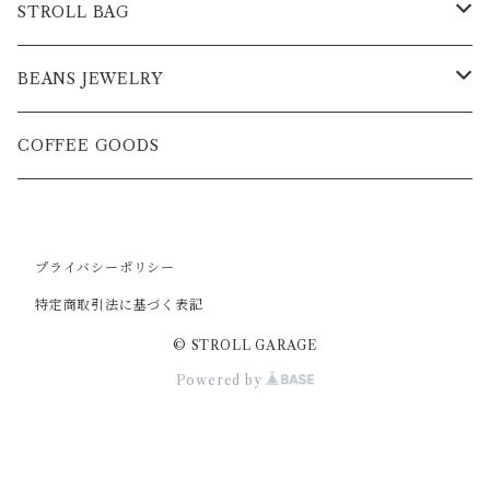
STROLL BAG
BAG
BEANS JEWELRY
POCKET単品
NECKLESS
COFFEE GOODS
NECKLESS
BANGLE
プライバシーポリシー
CUSTOM CHARM
RING
特定商取引法に基づく表記
© STROLL GARAGE
Powered by