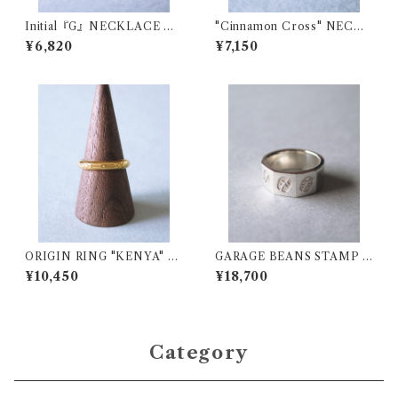
Initial『G』NECKLACE CU
"Cinnamon Cross" NECKL
STOM CHARM
ACE CUSTOM CHARM
¥6,820
¥7,150
ORIGIN RING "KENYA" S
GARAGE BEANS STAMP 3
V925 (K18YGプレーティン
Faces Ring
¥10,450
¥18,700
グ)
Category