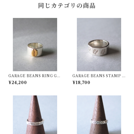
同じカテゴリの商品
GARAGE BEANS RING Gol
GARAGE BEANS STAMP 3
den Bean Plain (Awesome!)
Faces Ring
¥24,200
¥18,700