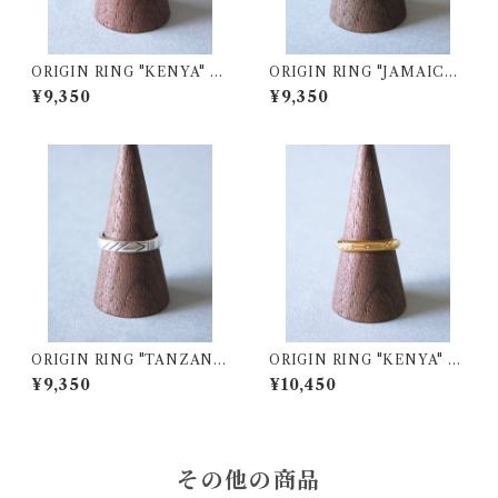
ORIGIN RING "KENYA" S
ORIGIN RING "JAMAICA"
V925
SV925
¥9,350
¥9,350
ORIGIN RING "TANZANI
ORIGIN RING "KENYA" S
A" SV925
V925 (K18YGプレーティン
¥9,350
¥10,450
グ)
その他の商品