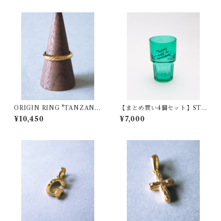
ORIGIN RING "TANZANI
【まとめ買い4個セット】STR
A" SV925 (K18YGプレーティ
OLL GARAGE Original Glas
¥10,450
¥7,000
ング)
s