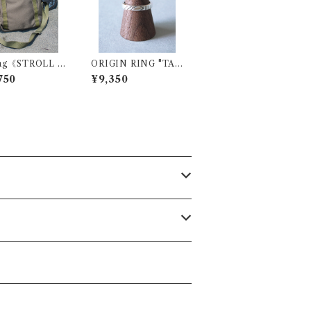
ag《STROLL B
ORIGIN RING "TA
NZANIA" SV925
750
¥9,350