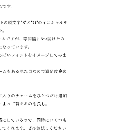
ムです。
GEの頭文字"S"と"G"のイニシャルチ
た。
ームですが、等間隔に3つ開けたの
になっています。
っぽいフォントをイメージしてみま
ームもある見た目なので満足度高め
に入りのチャームをひとつだけ追加
によって替えるのも良し。
感にしているので、同時にいくつも
ってくれます。ぜひお試しください