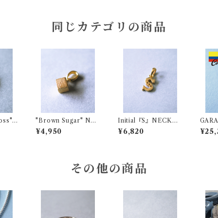
同じカテゴリの商品
oss"
"Brown Sugar" NEC
Initial『S』NECKLA
GARA
UST
KLACE CUSTOM C
CE CUSTOM CHAR
ECK
¥4,950
¥6,820
¥25,
HARM
M
MBI
その他の商品