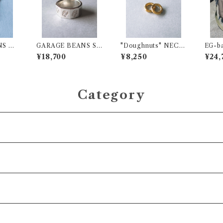
NS N
GARAGE BEANS ST
"Doughnuts" NECK
EG-b
ENY
AMP 3Faces Ring
LACE CUSTOM CH
AG》
¥18,700
¥8,250
¥24,
ARM
Category