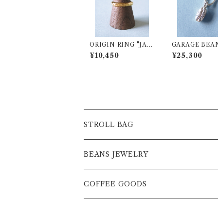
ORIGIN RING "JAM
GARAGE BEA
AICA" SV925 (K18Y
ECKLACE【K
¥10,450
¥25,300
Gプレーティング)
A】SV925
STROLL BAG
BAG
BEANS JEWELRY
POCKET単品
NECKLESS
COFFEE GOODS
NECKLESS
BANGLE