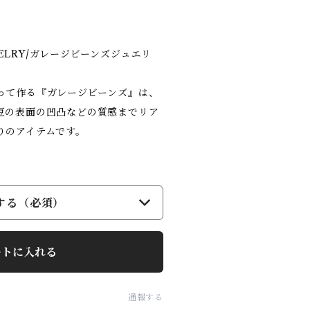
EWELRY/ガレージビーンズジュエリ
って作る『ガレージビーンズ』は、
豆の表面の凹凸などの質感までリア
りのアイテムです。
する（必須）
ートに入れる
通報する