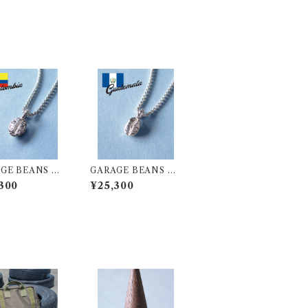
GE BEANS N
GARAGE BEANS N
LACE【COLO
ECKLACE【GUATE
300
¥25,300
A】SV925
MALA】SV925