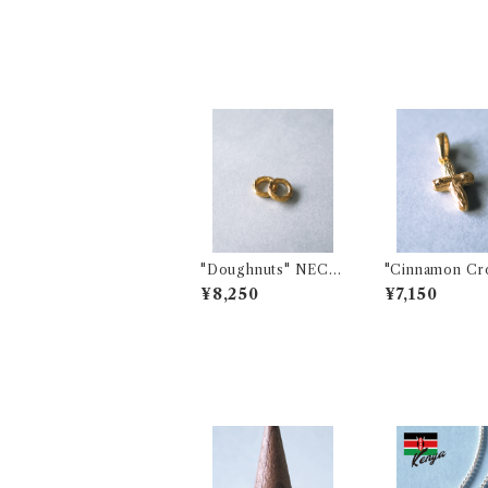
"Doughnuts" NECK
"Cinnamon Cr
LACE CUSTOM CH
NECKLACE C
¥8,250
¥7,150
ARM
OM CHARM