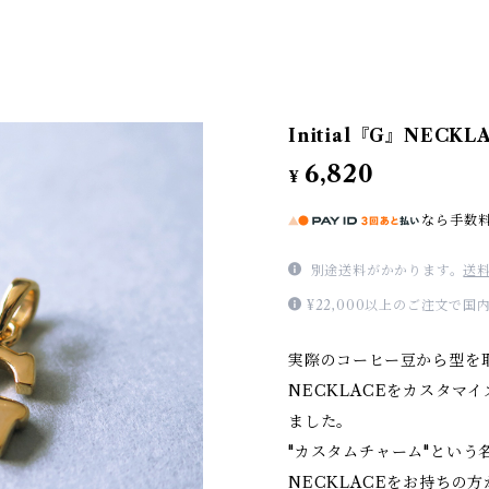
Initial『G』NECK
6,820
¥
なら
手数
別途送料がかかります。
送
¥22,000以上のご注文で
実際のコーヒー豆から型を取
NECKLACEをカスタマ
ました。
"カスタムチャーム"という名
NECKLACEをお持ちの