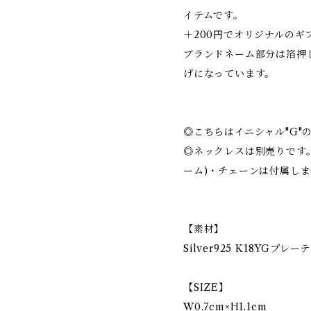
イテムです。
＋200円でオリジナルの
ブランドネーム部分は箔押
げになっています。
◎こちらはイニシャル"G"
◎ネックレスは別売りです
ーム)・チェーンは付属し
【素材】
Silver925 K18YGプレ
【SIZE】
W0.7cm×H1.1cm