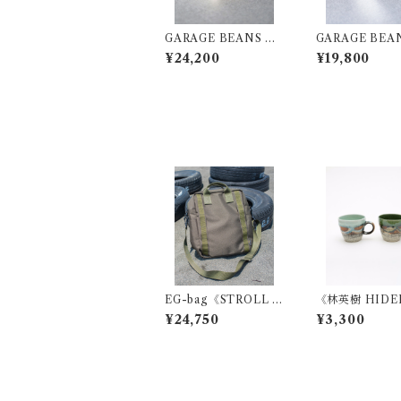
GARAGE BEANS RI
GARAGE BEAN
NG Golden Bean Pla
AMP Square R
¥24,200
¥19,800
in (Awesome!)
EG-bag《STROLL B
《林英樹 HIDE
AG》
AYASHI》MU
¥24,750
¥3,300
P