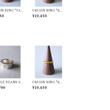
IN RING "TA
ORIGIN RING "KE
IA" SV925
NYA" SV925 (K18Y
50
¥10,450
Gプレーティング)
GE BEANS ST
ORIGIN RING "KE
3Faces Ring
NYA" SV925 (K18Y
700
¥10,450
Gプレーティング)