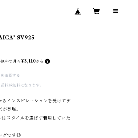
AICA" SV925
¥3,110
料無料で
月々
から
料を確認する
国内送料が無料になります。
からインスピレーションを受けてデ
ーズが登場。
ンはスタイルを選ばず着用していた
ングです◎