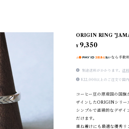
ORIGIN RING "JAM
9,350
¥
なら
手数
別途送料がかかります。
送
¥22,000以上のご注文で
コーヒー豆の原産国の国旗
ザインしたORIGINシリ
シンプルで直線的なデザイ
だけます。
重ね着けにも最適な優秀リ