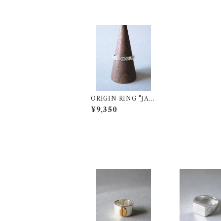
ORIGIN RING "JAM
AICA" SV925
¥9,350