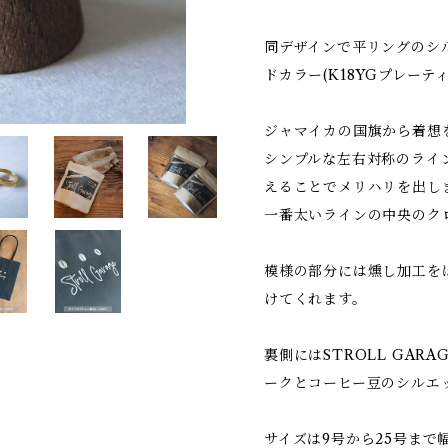
同デザインで平リングのシ
ドカラー(K18YGプレー
ジャマイカの国旗から着想
シンプルな左右対称のライ
えることでメリハリを出し
一番太いラインの中央のク
模様の部分には燻し加工を
けてくれます。
裏側にはSTROLL GAR
ークとコーヒー豆のシルエ
サイズは9号から25号まで