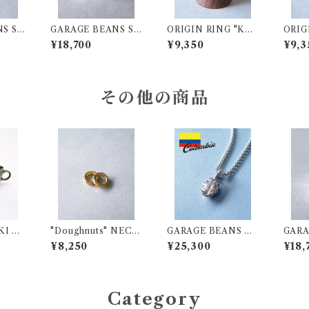
S ST
GARAGE BEANS ST
ORIGIN RING "KE
ORIG
ing
AMP 3Faces Ring
NYA" SV925
NZAN
¥18,700
¥9,350
¥9,3
その他の商品
KI H
"Doughnuts" NECK
GARAGE BEANS N
GARA
G CU
LACE CUSTOM CH
ECKLACE【COLO
AMP 
¥8,250
¥25,300
¥18,
ARM
MBIA】SV925
Category